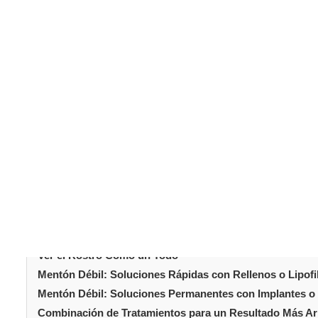
ofrecen soluciones eficaces para realzar el mentón y me
Ver el Rostro Co
El rostro funciona como un conjunto donde cada rasgo i
de proporción, el equilibrio facial se altera. Un
mentón dé
se percibe todo el perfil. Muchos pacientes describen s
mejorar el mentón, no solo cambia su forma, sino también 
Tabla de conteni
Ver el Rostro Como un Todo
Mentón Débil: Soluciones Rápidas con Rellenos o Lipofil
Mentón Débil: Soluciones Permanentes con Implantes o 
Combinación de Tratamientos para un Resultado Más A