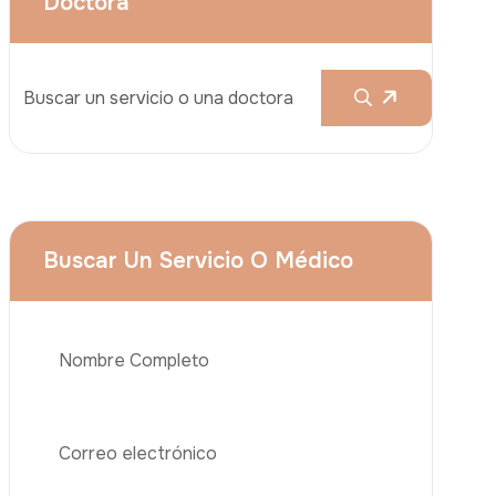
Aumento De Pecho
Rinoplastia
Liposucción
El Lifting De Glúteos Brasileño (BBL)
Abdominoplastia
Teléfono
Trasplante De Cabello
Cirugía De Pérdida De Peso