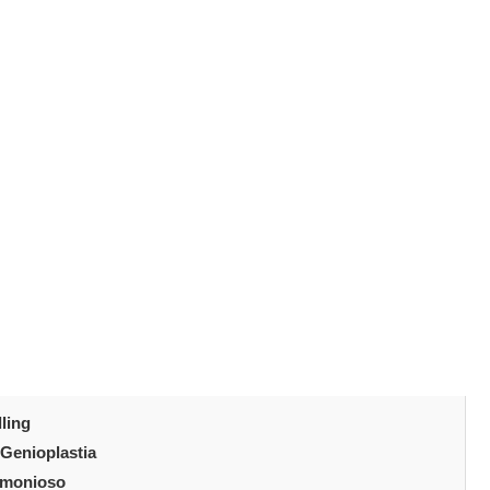
jorar el perfil.
mo un Todo
nfluye en la percepción global. Si una parte está fuera
bil
no llama la atención por sí mismo, pero afecta a cómo
u rostro como “incompleto” o “suave” visto de lado. Al
la relación visual entre los ojos, la nariz y la mandíbula.
do
ling
Genioplastia
rmonioso