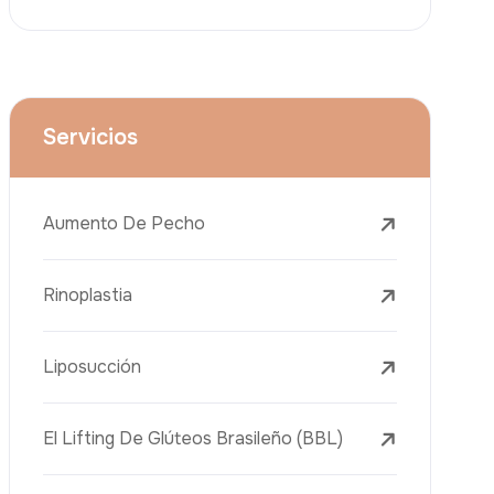
Lifting Facial (Ritidectomía)
Reducción Mamaria
Tratamientos Dentales
Botox
Rellenos Dérmicos
Eliminación De Tatuajes Con Láser
Tratamientos De Eliminación De Pecas