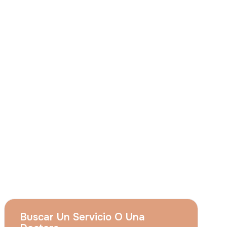
Consiento que
Grupo Acıbadem el uso de
mis citados datos personales para las
finalidades descritas en el presente aviso y
entiendo que puedo revocar mi
consentimiento en cualquier momento
enviando una solicitud a
apply@acibadem.com
Concertar Cita
Servicios