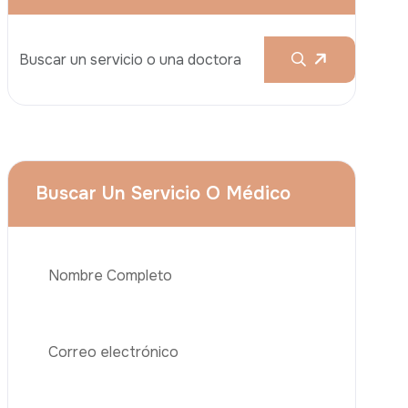
Aumento De Pecho
Rinoplastia
Liposucción
El Lifting De Glúteos Brasileño (BBL)
Abdominoplastia
Teléfono
Trasplante De Cabello
Cirugía De Pérdida De Peso