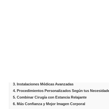
La abdominoplastia
, también llamada
tummy tuck
, es un
músculos. Muchos pacientes optan por hacerse esta inte
y a la atención especializada. Uno de los destinos más e
cirujanos con experiencia y paquetes asequibles, el país
beneficios principales de operarte allí. Desde más con
tantos pacientes eligen Turquía para transformar su fig
Tabla de conteni
Introducción
1. Ahorro Económico Significativo
2. Acceso a Cirujanos Altamente Cualificados
3. Instalaciones Médicas Avanzadas
4. Procedimientos Personalizados Según tus Necesidad
5. Combinar Cirugía con Estancia Relajante
6. Más Confianza y Mejor Imagen Corporal