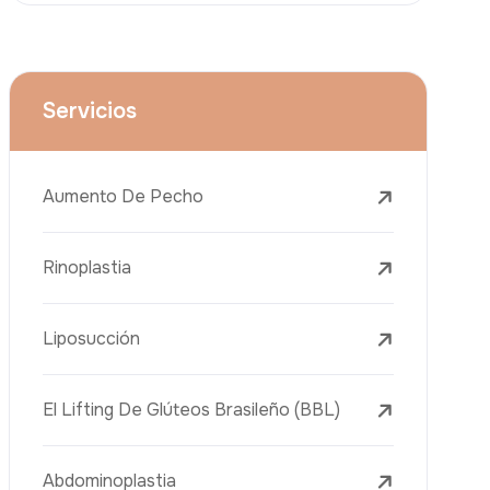
Lifting Facial (Ritidectomía)
Reducción Mamaria
Tratamientos Dentales
Botox
Rellenos Dérmicos
Eliminación De Tatuajes Con Láser
Tratamientos De Eliminación De Pecas