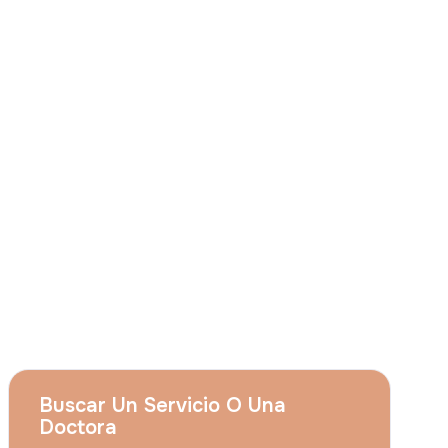
Consiento que
Grupo Acıbadem el uso de
mis citados datos personales para las
finalidades descritas en el presente aviso y
entiendo que puedo revocar mi
consentimiento en cualquier momento
enviando una solicitud a
apply@acibadem.com
Concertar Cita
Servicios