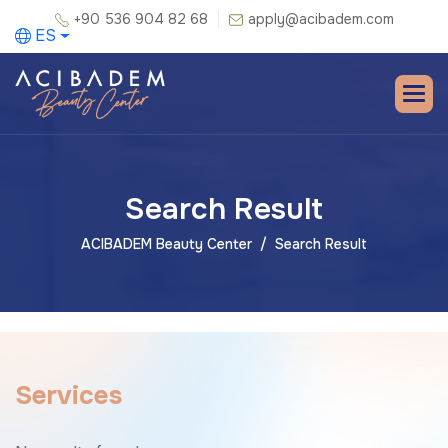
+90 536 904 82 68
apply@acibadem.com
ES
Search Result
ACIBADEM Beauty Center
Search Result
S
e
r
v
i
c
e
s