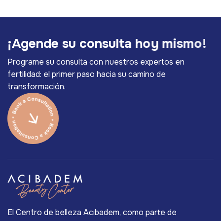
¡
A
g
e
n
d
e
s
u
c
o
n
s
u
l
t
a
h
o
y
m
i
s
m
o
!
Programe su consulta con nuestros expertos en
fertilidad: el primer paso hacia su camino de
transformación.
El Centro de belleza Acıbadem, como parte de