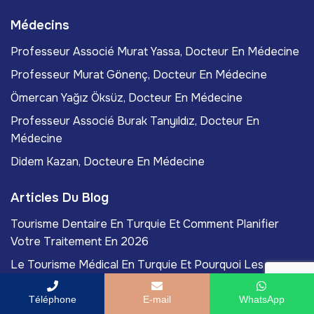
Médecins
Professeur Associé Murat Yassa, Docteur En Médecine
Professeur Murat Gönenç, Docteur En Médecine
Ömercan Yağız Öksüz, Docteur En Médecine
Professeur Associé Burak Tanyıldız, Docteur En
Médecine
Didem Kazan, Docteure En Médecine
Articles Du Blog
Tourisme Dentaire En Turquie Et Comment Planifier
Votre Traitement En 2026
Le Tourisme Médical En Turquie Et Pourquoi Les
Patients Choisissent Istanbul En 2026!
Téléphone
E-mail
WhatsApp
Qu'est-Ce Que L'esthétique Régénérative Et Comment