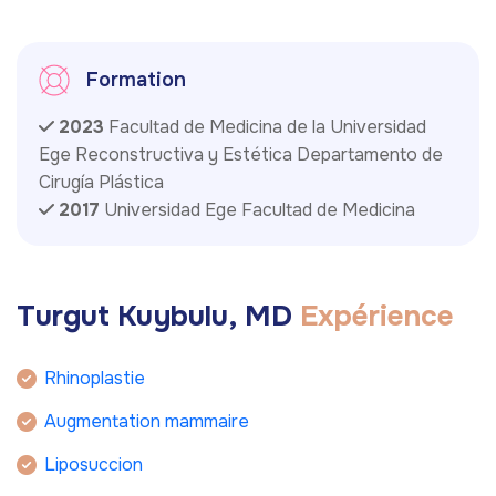
Formation
2023
Facultad de Medicina de la Universidad
Ege Reconstructiva y Estética Departamento de
Cirugía Plástica
2017
Universidad Ege Facultad de Medicina
T
u
r
g
u
t
K
u
y
b
u
l
u
,
M
D
E
x
p
é
r
i
e
n
c
e
Rhinoplastie
Augmentation mammaire
Liposuccion