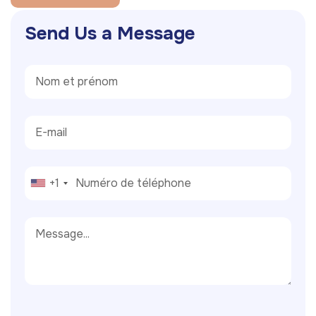
S
e
n
d
U
s
a
M
e
s
s
a
g
e
+1