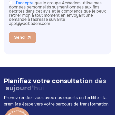
J'accepte
que le groupe Acıbadem utilise mes
données personnelles susmentionnées aux fins
décrites dans cet avis et je comprends que je peux
retirer mon à tout moment en envoyant une
demande à l'adresse suivante
apply@acibadem.com
Send
P
l
a
n
i
f
i
e
z
v
o
t
r
e
c
o
n
s
u
l
t
a
t
i
o
n
d
è
s
a
u
j
o
u
r
d
’
h
u
i
!
Prenez rendez-vous avec nos experts en fertilité – la
première étape vers votre parcours de transformation.