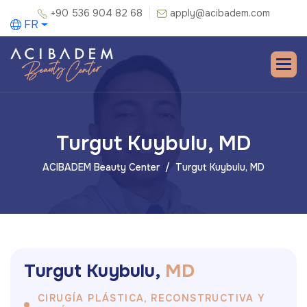
+90 536 904 82 68
apply@acibadem.com
FR
Turgut Kuybulu, MD
ACIBADEM Beauty Center
Turgut Kuybulu, MD
T
u
r
g
u
t
K
u
y
b
u
l
u
,
M
D
CIRUGÍA PLÁSTICA, RECONSTRUCTIVA Y