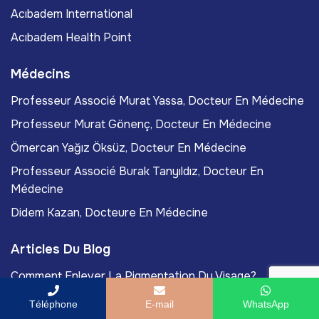
Acıbadem International
Acıbadem Health Point
Médecins
Professeur Associé Murat Yassa, Docteur En Médecine
Professeur Murat Gönenç, Docteur En Médecine
Ömercan Yağız Öksüz, Docteur En Médecine
Professeur Associé Burak Tanyıldız, Docteur En
Médecine
Didem Kazan, Docteure En Médecine
Articles Du Blog
Comment Enlever La Pigmentation Du Visage?
Les Meilleurs Traitements Des Cicatrices Après Une
Téléphone
E-mail
WhatsApp
Chirurgie Esthétique