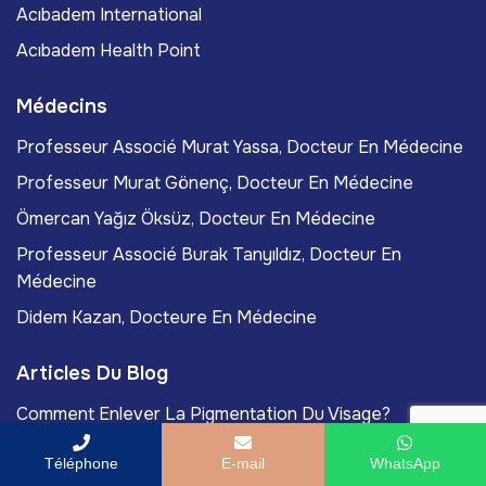
Acıbadem International
Acıbadem Health Point
Médecins
Professeur Associé Murat Yassa, Docteur En Médecine
Professeur Murat Gönenç, Docteur En Médecine
Ömercan Yağız Öksüz, Docteur En Médecine
Professeur Associé Burak Tanyıldız, Docteur En
Médecine
Didem Kazan, Docteure En Médecine
Articles Du Blog
Comment Enlever La Pigmentation Du Visage?
Les Meilleurs Traitements Des Cicatrices Après Une
Téléphone
E-mail
WhatsApp
Chirurgie Esthétique