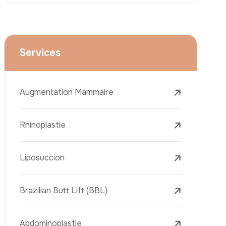
Le Lifting Du Visage
La Réduction Mammaire
Traitements Dentaires
Botox
Le Remplissage Dermique
Détatouage Au Laser
L’élimination Des Taches De Rousseur