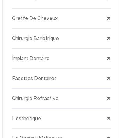
Laser Treatments
Le PRP (Plasma Riche En Plaquettes)
La Mésothérapie
La Golden Needle (Microneedling Avec
Radiofréquence)
Le Youth Vaccine
La Réjuvénation Cutanée