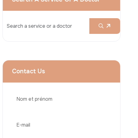
Augmentation Mammaire
Rhinoplastie
Liposuccion
Brazilian Butt Lift (BBL)
Abdominoplastie
Greffe De Cheveux
Téléphone
Chirurgie Bariatrique