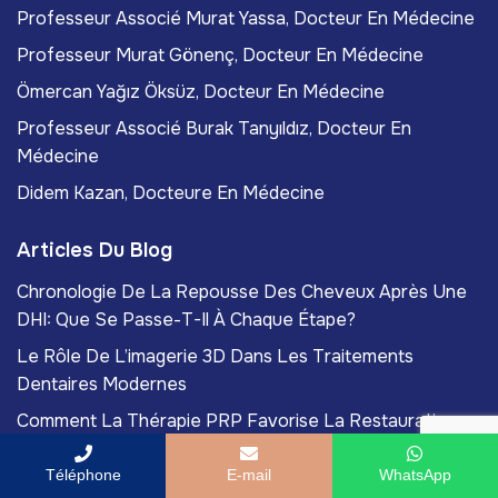
Professeur Associé Murat Yassa, Docteur En Médecine
Professeur Murat Gönenç, Docteur En Médecine
Ömercan Yağız Öksüz, Docteur En Médecine
Professeur Associé Burak Tanyıldız, Docteur En
Médecine
Didem Kazan, Docteure En Médecine
Articles Du Blog
Chronologie De La Repousse Des Cheveux Après Une
DHI: Que Se Passe-T-Il À Chaque Étape?
Le Rôle De L’imagerie 3D Dans Les Traitements
Dentaires Modernes
Comment La Thérapie PRP Favorise La Restauration
Capillaire Et La Santé De La Peau
Téléphone
E-mail
WhatsApp
La Chirurgie De Réduction Mammaire Masculine Pour