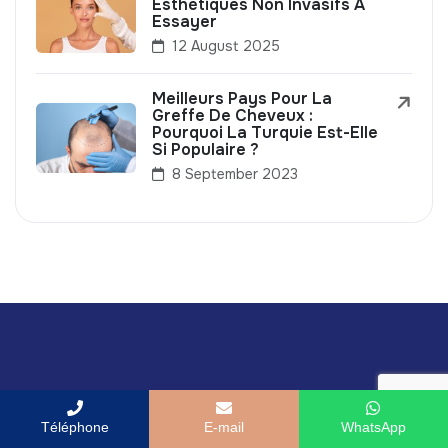
Esthétiques Non Invasifs À
Essayer
12 August 2025
Meilleurs Pays Pour La
Greffe De Cheveux :
Pourquoi La Turquie Est-Elle
Si Populaire ?
8 September 2023
Prenez rendez-vous avec nos experts en fertilité – la
Téléphone
E-mail
WhatsApp
première étape vers votre parcours de transformation.