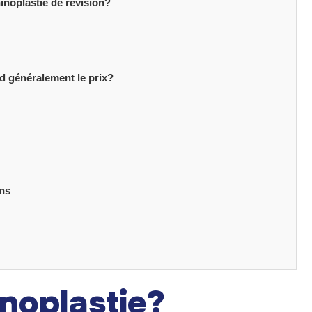
hinoplastie de révision?
d généralement le prix?
ons
inoplastie?