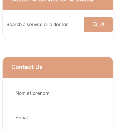
Augmentation Mammaire
Rhinoplastie
Liposuccion
Brazilian Butt Lift (BBL)
Abdominoplastie
Greffe De Cheveux
Téléphone
Chirurgie Bariatrique