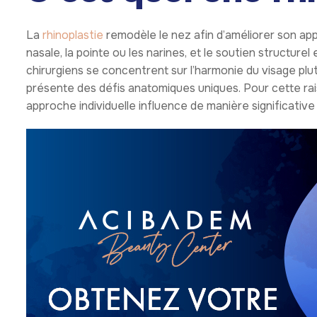
La
rhinoplastie
remodèle le nez afin d’améliorer son app
nasale, la pointe ou les narines, et le soutien structurel
chirurgiens se concentrent sur l’harmonie du visage plu
présente des défis anatomiques uniques. Pour cette rais
approche individuelle influence de manière significative 