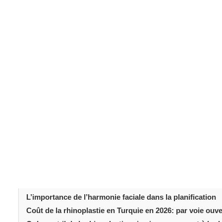
La
rhinoplastie
reste l’une des procédures esthétiques 
patients recherchent combien ça coûte en Turquie en 20
international en raison de son expérience et de son acc
mais la véritable “valeur” implique de nombreux facteurs. 
postopératoire influencent tous les résultats. Compren
nécessite d’examiner ce qui est inclus et pourquoi les pr
typiques des coûts, l’étendue du traitement et les atten
Table des matièr
Introduction
C’est quoi une rhinoplastie?
Pourquoi la Turquie est un choix populaire pour la rhino
Facteurs qui influencent le coût de la rhinoplastie en Tu
L’importance de l’harmonie faciale dans la planification
Coût de la rhinoplastie en Turquie en 2026: par voie ouve