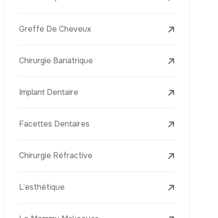
Laser Treatments
Le PRP (Plasma Riche En Plaquettes)
La Mésothérapie
La Golden Needle (Microneedling Avec
Radiofréquence)
Le Youth Vaccine
La Réjuvénation Cutanée