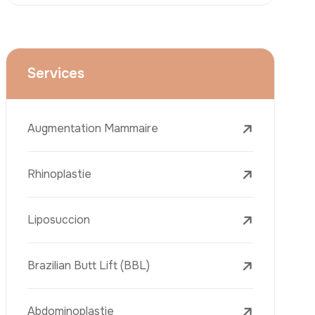
Le Lifting Du Visage
La Réduction Mammaire
Traitements Dentaires
Botox
Le Remplissage Dermique
Détatouage Au Laser
L’élimination Des Taches De Rousseur