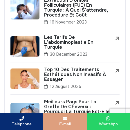
Extraction D'unités
Folliculaires (FUE) En
Turquie : À Quoi S'attendre,
Procédure Et Coût
16 November 2023
Les Tarifs De
L'abdominoplastie En
Turquie
30 December 2023
Top 10 Des Traitements
Esthétiques Non Invasifs À
Essayer
12 August 2025
Meilleurs Pays Pour La
Greffe De Cheveux :
Pourquoi La Turquie Est-Elle
Si Populaire ?
8 September 2023
Téléphone
E-mail
WhatsApp