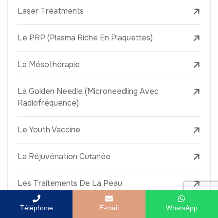
Laser Treatments
Le PRP (Plasma Riche En Plaquettes)
La Mésothérapie
La Golden Needle (Microneedling Avec
Radiofréquence)
Le Youth Vaccine
La Réjuvénation Cutanée
Les Traitements De La Peau
Téléphone
E-mail
WhatsApp
Le Retrait Des Grains De Beauté