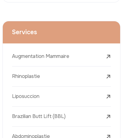
Le Lifting Du Visage
La Réduction Mammaire
Traitements Dentaires
Botox
Le Remplissage Dermique
Détatouage Au Laser
L’élimination Des Taches De Rousseur