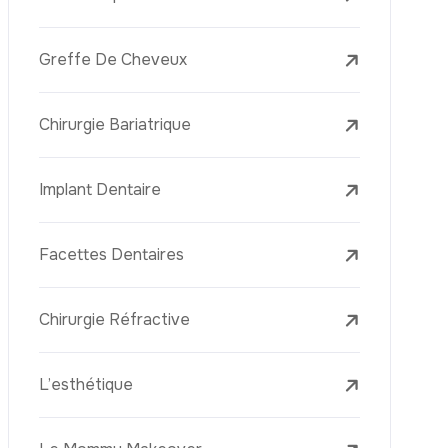
Laser Treatments
Le PRP (Plasma Riche En Plaquettes)
La Mésothérapie
La Golden Needle (Microneedling Avec
Radiofréquence)
Le Youth Vaccine
La Réjuvénation Cutanée