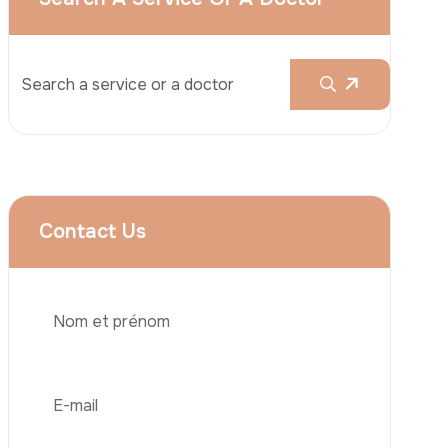
Augmentation Mammaire
Rhinoplastie
Liposuccion
Brazilian Butt Lift (BBL)
Abdominoplastie
Greffe De Cheveux
Téléphone
Chirurgie Bariatrique