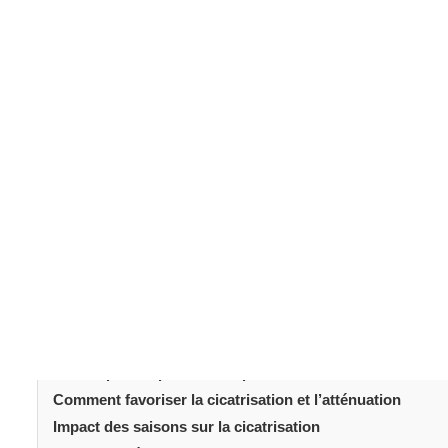
Après une réduction mammaire
, l’attention des patien
Mais il ne faut pas négliger un autre aspect important: la
guérison et, bien qu’elles soient visibles au départ, el
aperçu réaliste de l’évolution des cicatrices et des mo
réduction mammaire
une chirurgie
ou que vous soye
vos attentes.
Table des matièr
Introduction
À quoi ressemble une cicatrice de réduction mammaire 
Atténuation de la cicatrice au cours des trois premiers 
Six à douze mois: maturation de la cicatrice
Un an après l’opération: à quoi s’attendre?
Comment favoriser la cicatrisation et l’atténuation
Impact des saisons sur la cicatrisation