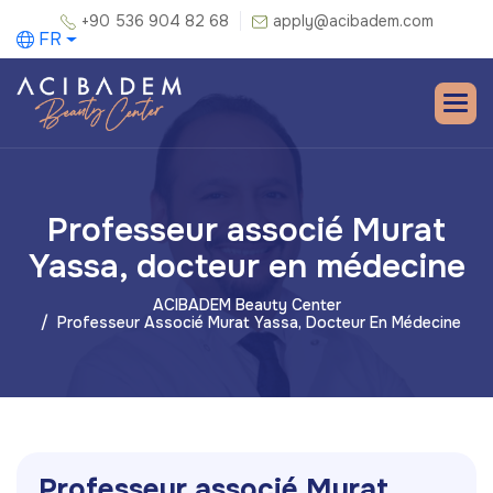
+90 536 904 82 68
apply@acibadem.com
FR
Professeur associé Murat
Yassa, docteur en médecine
ACIBADEM Beauty Center
Professeur Associé Murat Yassa, Docteur En Médecine
P
r
o
f
e
s
s
e
u
r
a
s
s
o
c
i
é
M
u
r
a
t