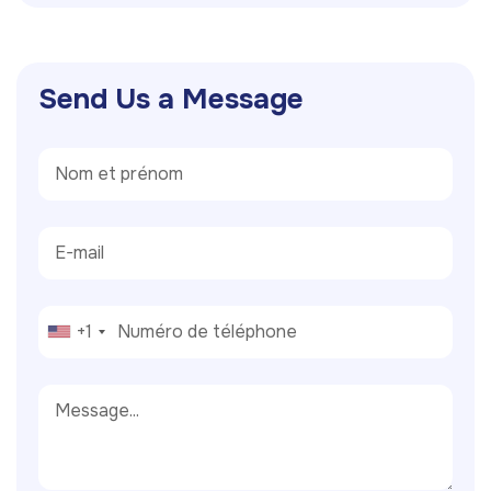
S
e
n
d
U
s
a
M
e
s
s
a
g
e
+1