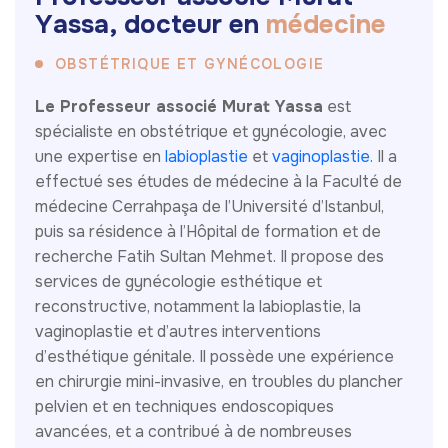
Y
a
s
s
a
,
d
o
c
t
e
u
r
e
n
m
é
d
e
c
i
n
e
OBSTÉTRIQUE ET GYNÉCOLOGIE
Le Professeur associé Murat Yassa
est
spécialiste en obstétrique et gynécologie, avec
une expertise en
labioplastie
et
vaginoplastie
. Il a
effectué ses études de médecine à la Faculté de
médecine Cerrahpaşa de l’Université d’Istanbul,
puis sa résidence à l’Hôpital de formation et de
recherche Fatih Sultan Mehmet. Il propose des
services de gynécologie esthétique et
reconstructive, notamment la labioplastie, la
vaginoplastie et d’autres interventions
d’esthétique génitale. Il possède une expérience
en chirurgie mini-invasive, en troubles du plancher
pelvien et en techniques endoscopiques
avancées, et a contribué à de nombreuses