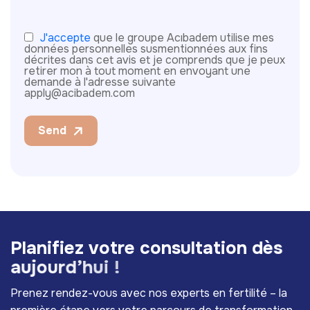
J'accepte
que le groupe Acıbadem utilise mes
données personnelles susmentionnées aux fins
décrites dans cet avis et je comprends que je peux
retirer mon à tout moment en envoyant une
demande à l'adresse suivante
apply@acibadem.com
Send
P
l
a
n
i
f
i
e
z
v
o
t
r
e
c
o
n
s
u
l
t
a
t
i
o
n
d
è
s
a
u
j
o
u
r
d
’
h
u
i
!
Prenez rendez-vous avec nos experts en fertilité – la