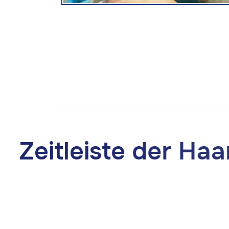
Z
e
i
t
l
e
i
s
t
e
d
e
r
H
a
a