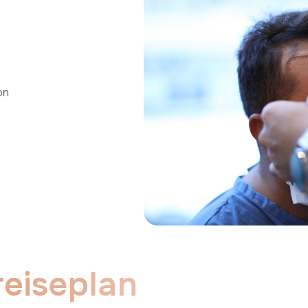
on
r
e
i
s
e
p
l
a
n