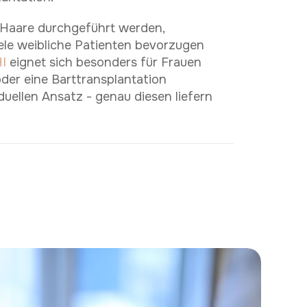
K
o
t
a
k
t
i
e
r
e
n
i
e
u
n
n
S
s
 Haare durchgeführt werden,
iele weibliche Patienten bevorzugen
WhatsApp
I
eignet sich besonders für Frauen
der eine Barttransplantation
duellen Ansatz - genau diesen liefern