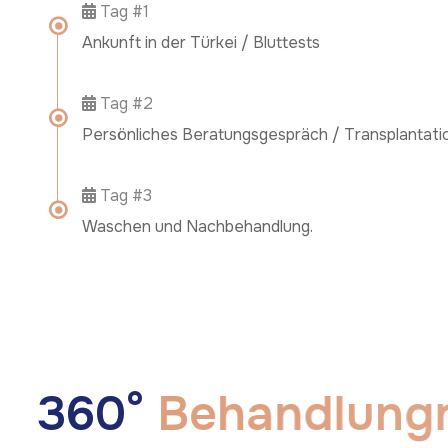
Tag #1
Ankunft in der Türkei / Bluttests
Tag #2
Persönliches Beratungsgespräch / Transplantati
Tag #3
Waschen und Nachbehandlung.
3
6
0
°
B
e
h
a
n
d
l
u
n
g