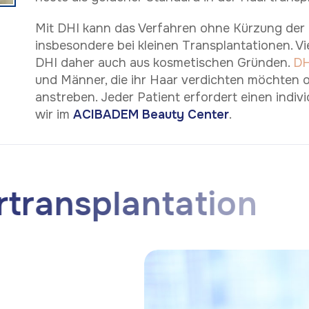
Mit DHI kann das Verfahren ohne Kürzung der
insbesondere bei kleinen Transplantationen. V
DHI daher auch aus kosmetischen Gründen.
DH
und Männer, die ihr Haar verdichten möchten o
anstreben. Jeder Patient erfordert einen indivi
wir im
ACIBADEM Beauty Center
.
r
t
r
a
n
s
p
l
a
n
t
a
t
i
o
n