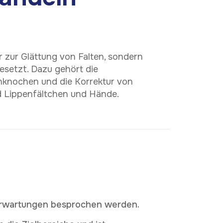
K
o
t
a
k
t
i
e
r
e
n
i
e
u
n
n
S
s
WhatsApp
ur zur Glättung von Falten, sondern
esetzt. Dazu gehört die
knochen und die Korrektur von
 Lippenfältchen und Hände.
 Erwartungen besprochen werden.