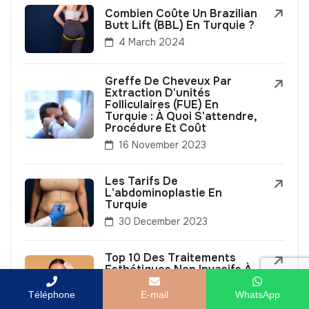
Combien Coûte Un Brazilian
Butt Lift (BBL) En Turquie ?
4 March 2024
Greffe De Cheveux Par
Extraction D'unités
Folliculaires (FUE) En
Turquie : À Quoi S'attendre,
Procédure Et Coût
16 November 2023
Les Tarifs De
L'abdominoplastie En
Turquie
30 December 2023
Top 10 Des Traitements
Esthétiques Non Invasifs À
Essayer
Téléphone
E-mail
WhatsApp
12 August 2025