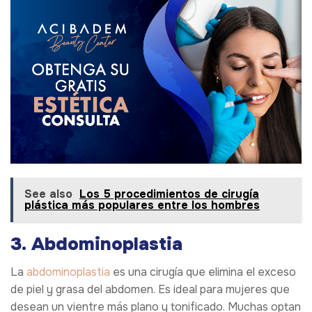
See also
Los 5 procedimientos de cirugía
plástica más populares entre los hombres
3. Abdominoplastia
La
abdominoplastia
es una cirugía que elimina el exceso
de piel y grasa del abdomen. Es ideal para mujeres que
desean un vientre más plano y tonificado. Muchas optan