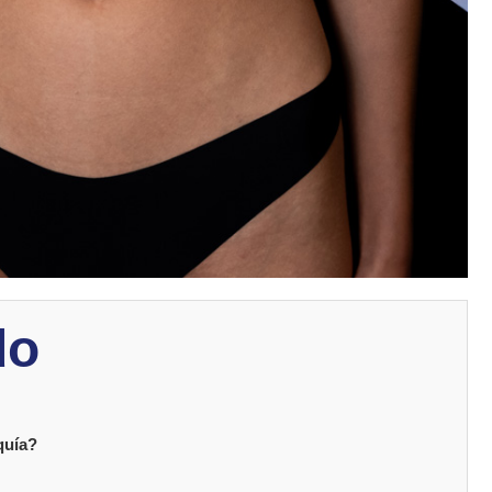
do
quía?