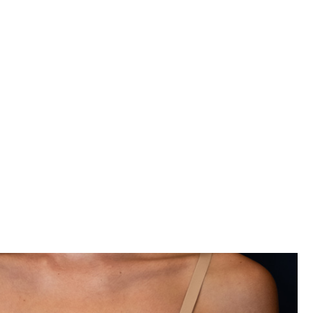
un aumento de
?
El coste medio de una
ior al de otros países.
00 €.
Por el contrario, el coste de esta operación en
 incluso más elevados en función de la experiencia del