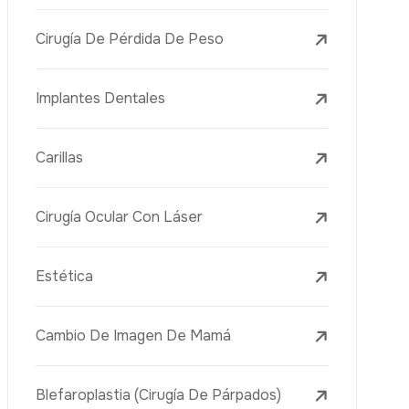
o
B
u
c
a
r
n
s
e
i
c
i
o
m
é
i
c
u
r
s
v
o
d
Implantes Dentales
WhatsApp
Carillas
Cirugía Ocular Con Láser
Estética
Cambio De Imagen De Mamá
Blefaroplastia (Cirugía De Párpados)
Lifting De Brazos (Braquioplastia)