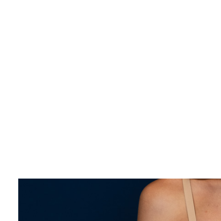
otros países?
¿Cuánto cuesta 
senos en Turquía
El coste de una operación de pechos en Turquía es infer
operación de pechos en Turquía es de unas 6.0
Reino Unido ronda las 10.000 €. Los precios pueden ser
cirujano y de sus cualificaciones.