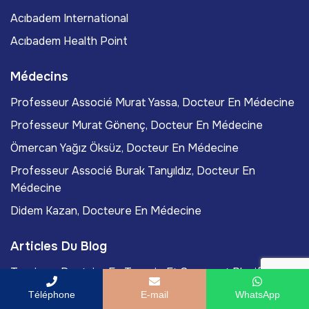
Acıbadem International
Acıbadem Health Point
Médecins
Professeur Associé Murat Yassa, Docteur En Médecine
Professeur Murat Gönenç, Docteur En Médecine
Ömercan Yağız Öksüz, Docteur En Médecine
Professeur Associé Burak Tanyıldız, Docteur En
Médecine
Didem Kazan, Docteure En Médecine
Articles Du Blog
Tourisme Dentaire En Turquie Et Comment Planifier
Votre Traitement En 2026
Téléphone
E-mail
WhatsApp