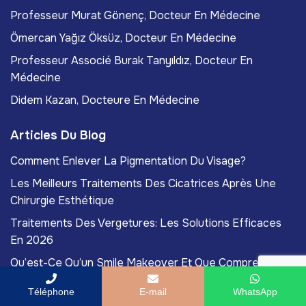
Professeur Murat Gönenç, Docteur En Médecine
Ömercan Yağız Öksüz, Docteur En Médecine
Professeur Associé Burak Tanyıldız, Docteur En
Médecine
Didem Kazan, Docteure En Médecine
Articles Du Blog
Comment Enlever La Pigmentation Du Visage?
Les Meilleurs Traitements Des Cicatrices Après Une
Chirurgie Esthétique
Traitements Des Vergetures: Les Solutions Efficaces
En 2026
Qu’est-Ce Qu’un Smile Makeover Et Que Comprend-Il?
La Réduction De Graisse Non Chirurgicale Est-Elle
Téléphone
E-mail
WhatsApp
Vraiment Efficace?