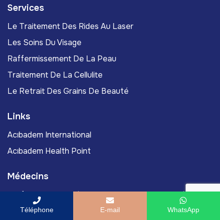
Services
Le Traitement Des Rides Au Laser
Les Soins Du Visage
Raffermissement De La Peau
Traitement De La Cellulite
Le Retrait Des Grains De Beauté
Links
Acıbadem International
Acıbadem Health Point
Médecins
Professeur Associé Murat Yassa, Docteur En Médecine
Professeur Murat Gönenç, Docteur En Médecine
Téléphone
E-mail
WhatsApp