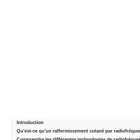
Introduction
Avec l’âge, l’exposition solaire et les agressions envi
fermeté. Cette évolution s’explique principalement par 
au maintien de la structure cutanée. Par conséquent,
alternatives non chirurgicales afin d’améliorer la tonicit
par radiofréquence
s’est ainsi imposé comme une so
en profondeur, sans incision ni traumatisme visible, cett
que l’ablation tissulaire. Comprendre son principe perm
son intérêt à long terme.
Table des matièr
Introduction
Qu’est-ce qu’un raffermissement cutané par radiofréqu
Comprendre les différentes technologies de radiofréque