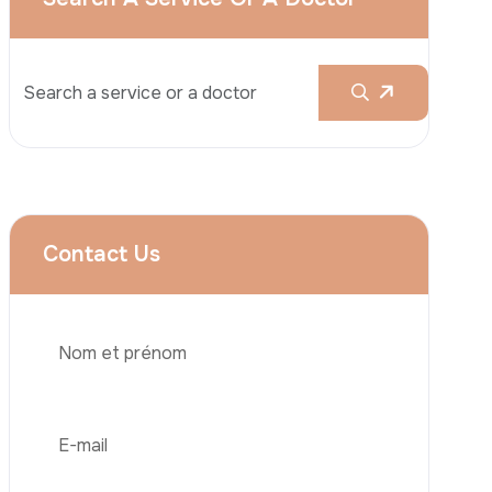
Services
Augmentation Mammaire
Rhinoplastie
Liposuccion
Brazilian Butt Lift (BBL)
Téléphone
Abdominoplastie
Greffe De Cheveux