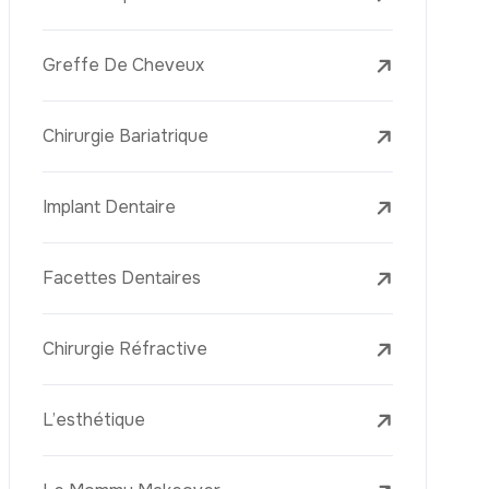
L’élimination Des Taches De Rousseur
Laser Treatments
Le PRP (Plasma Riche En Plaquettes)
La Mésothérapie
La Golden Needle (Microneedling Avec
Radiofréquence)
Le Youth Vaccine