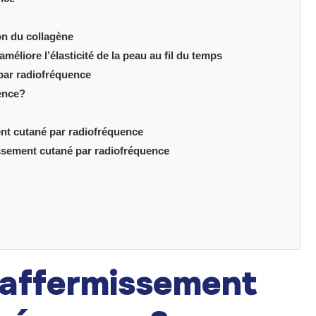
on du collagène
liore l’élasticité de la peau au fil du temps
par radiofréquence
uence?
ent cutané par radiofréquence
missement cutané par radiofréquence
raffermissement