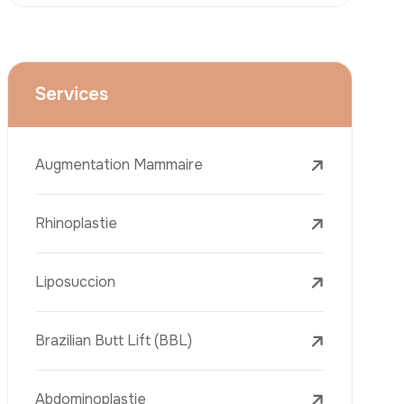
Le Lifting Des Bras (Brachioplastie)
Le Lifting Du Visage
La Réduction Mammaire
Traitements Dentaires
Botox
Le Remplissage Dermique
Détatouage Au Laser