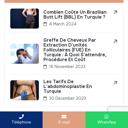
Combien Coûte Un Brazilian
Butt Lift (BBL) En Turquie ?
4 March 2024
Greffe De Cheveux Par
Extraction D'unités
Folliculaires (FUE) En
Turquie : À Quoi S'attendre,
Procédure Et Coût
16 November 2023
Les Tarifs De
L'abdominoplastie En
Turquie
30 December 2023
Top 10 Des Traitements
Esthétiques Non Invasifs À
Téléphone
E-mail
WhatsApp
Essayer