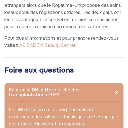
étrangers alors que le Royaume-Uni propose des soins
locaux sous des régulations strictes. Les deux pays ont
leurs avantages. L’essentiel est de bien se renseigner
pour trouver la clinique qui répond à vos attentes.
Pour plus d’informations et pour prendre rendez-vous,
visitez
ACIBADEM Beauty Center
.
Foire aux questions
En quoi la DHI diffère-t-elle des
transplantations FUE?
La DHI utilise un stylo Choi pour implanter
directement les follicules, tandis que la FUE implique
des étapes d'implantation séparées.