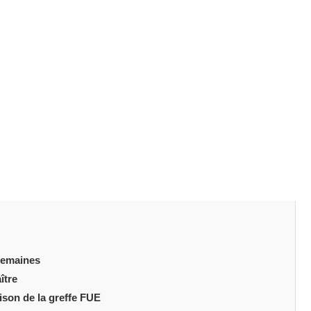
que populaire et efficace pour restaurer les cheveux. Elle
catrices linéaires. Cependant, le processus de guérison
e cheveux FUE
. Comprendre ce à quoi vous attendre
sultat. Cet article présente cinq points clés que vous
ux FUE
.
es
 semaines
ître
ison de la greffe FUE