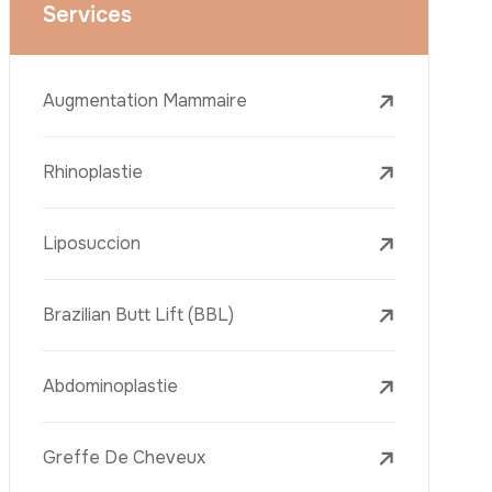
Le Lifting Du Visage
La Réduction Mammaire
Traitements Dentaires
Botox
Le Remplissage Dermique
Détatouage Au Laser
L’élimination Des Taches De Rousseur