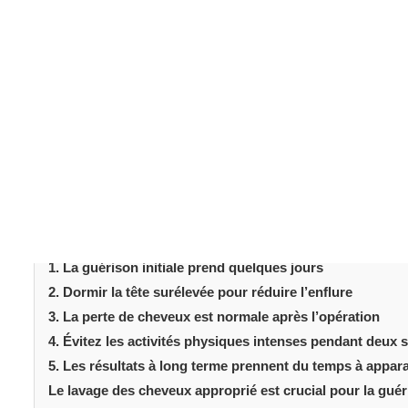
L'Extraction d'Unités Folliculaires (FUE) est une techni
est peu invasive et offre des résultats naturels sans ci
greffe d
joue un rôle majeur dans le succès de votre
après l'intervention vous aidera à obtenir le meilleur ré
devez connaître après avoir subi une
greffe de cheve
Table des matièr
Introduction
Ce qu’il faut savoir sur la greffe de cheveux FUE
1. La guérison initiale prend quelques jours
2. Dormir la tête surélevée pour réduire l’enflure
3. La perte de cheveux est normale après l’opération
4. Évitez les activités physiques intenses pendant deux
5. Les résultats à long terme prennent du temps à appara
Le lavage des cheveux approprié est crucial pour la guér