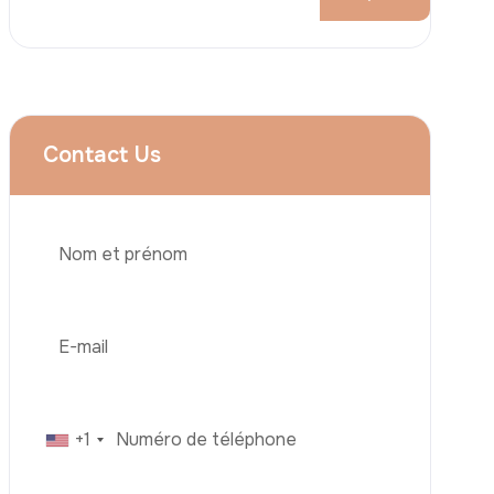
Augmentation Mammaire
Rhinoplastie
Liposuccion
Brazilian Butt Lift (BBL)
Abdominoplastie
Greffe De Cheveux
Téléphone
Chirurgie Bariatrique