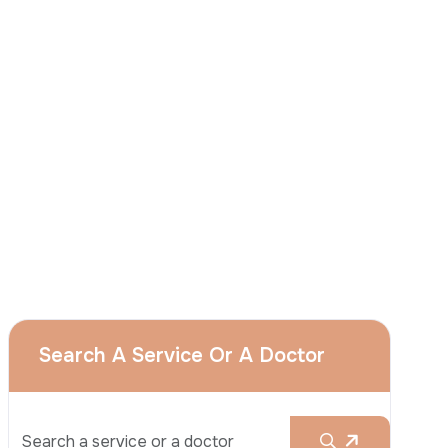
J'accepte
que le groupe Acıbadem utilise
mes données personnelles susmentionnées
aux fins décrites dans cet avis et je
comprends que je peux retirer mon à tout
moment en envoyant une demande à
l'adresse suivante apply@acibadem.com
Prenez Rendez-Vous
Services