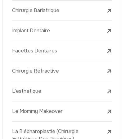
Laser Treatments
Le PRP (Plasma Riche En Plaquettes)
La Mésothérapie
La Golden Needle (Microneedling Avec
Radiofréquence)
Le Youth Vaccine
La Réjuvénation Cutanée