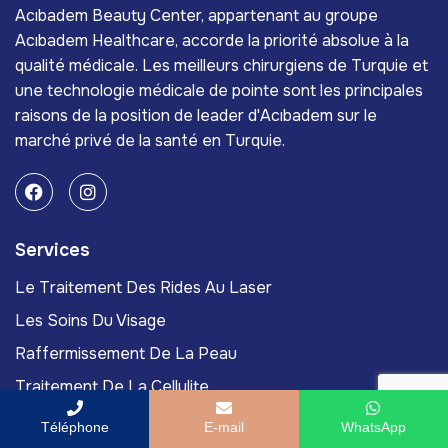
Acıbadem Beauty Center, appartenant au groupe
Acıbadem Healthcare, accorde la priorité absolue à la
qualité médicale. Les meilleurs chirurgiens de Turquie et
une technologie médicale de pointe sont les principales
raisons de la position de leader d'Acıbadem sur le
marché privé de la santé en Turquie.
Services
Le Traitement Des Rides Au Laser
Les Soins Du Visage
Raffermissement De La Peau
Traitement De La Cellulite
Le Retrait Des Grains De Beauté
Téléphone
E-mail
WhatsApp