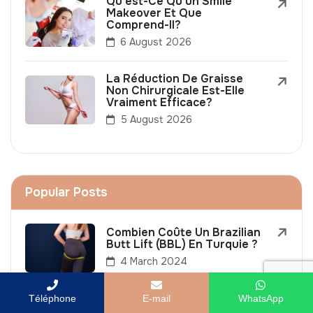
Qu’est-Ce Qu’un Smile
Makeover Et Que
Comprend-Il?
6 August 2026
La Réduction De Graisse
Non Chirurgicale Est-Elle
Vraiment Efficace?
5 August 2026
Popular Posts
Combien Coûte Un Brazilian
Butt Lift (BBL) En Turquie ?
4 March 2024
Téléphone
E-mail
WhatsApp
Greffe De Cheveux Par
Extraction D'unités