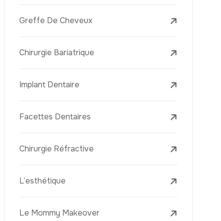
Le PRP (Plasma Riche En Plaquettes)
La Mésothérapie
La Golden Needle (Microneedling Avec
Radiofréquence)
Le Youth Vaccine
La Réjuvénation Cutanée
Les Traitements De La Peau