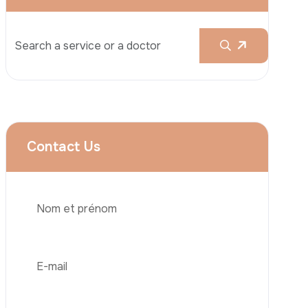
Liposuccion
Brazilian Butt Lift (BBL)
Abdominoplastie
Greffe De Cheveux
Chirurgie Bariatrique
Téléphone
Implant Dentaire
Facettes Dentaires