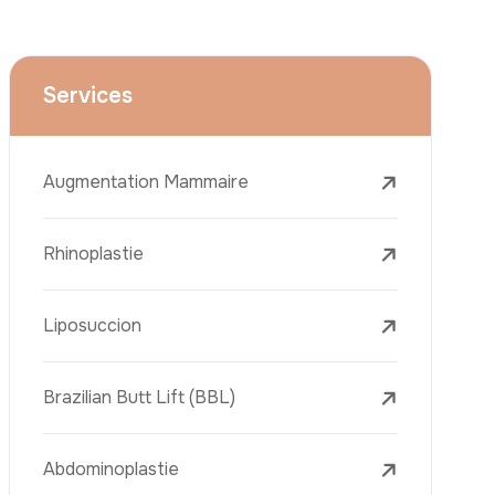
La Réduction Mammaire
Traitements Dentaires
Botox
Le Remplissage Dermique
Détatouage Au Laser
L’élimination Des Taches De Rousseur
Laser Treatments