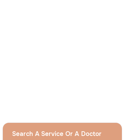
aux fins décrites dans cet avis et je
comprends que je peux retirer mon à tout
moment en envoyant une demande à
l'adresse suivante apply@acibadem.com
Prenez Rendez-Vous
Services
Augmentation Mammaire
Rhinoplastie