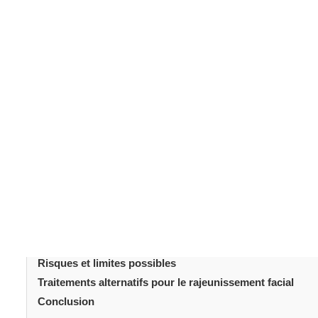
l’état de la peau et la santé générale. Comprendre ces 
prendre une décision éclairée. Cet article explore si le
l
critères d’éligibilité, les avantages, les risques et les 
bonnes informations vous aide à déterminer si un liftin
connaître les attentes en matière de récupération vou
ajustements de mode de vie nécessaires peut garantir l
Table des matièr
Introduction
Qui est un bon candidat pour un lifting du visage ?
Principaux avantages de la rhytidectomie
Facteurs à considérer avant une rhytidectomie
Risques et limites possibles
Traitements alternatifs pour le rajeunissement facial
Conclusion