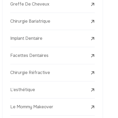
Le Lifting Des Bras (Brachioplastie)
Le Lifting Du Visage
La Réduction Mammaire
Traitements Dentaires
Botox
Le Remplissage Dermique
Détatouage Au Laser