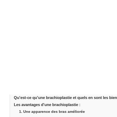
Qu'est-ce qu'une 
quels en sont les 
Le lifting des bras
, ou
brachioplastie
, est une interventi
graisse au niveau des bras supérieurs. Cette procédure 
contour et l'apparence de leurs bras. Ses bienfaits ne s
avantages physiques et émotionnels. Voici les cinq princ
remodelage corporel
.
Table des matièr
Qu'est-ce qu'une brachioplastie et quels en sont les bien
Les avantages d'une brachioplastie :
1. Une apparence des bras améliorée