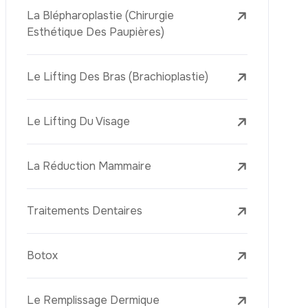
L’élimination Des Taches De Rousseur
Laser Treatments
Le PRP (Plasma Riche En Plaquettes)
La Mésothérapie
La Golden Needle (Microneedling Avec
Radiofréquence)
Le Youth Vaccine