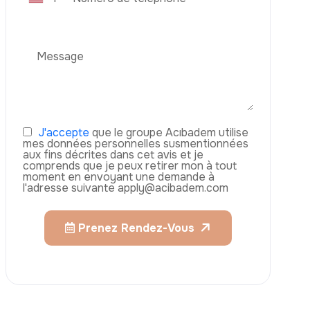
Services
Augmentation Mammaire
Rhinoplastie
Liposuccion
Brazilian Butt Lift (BBL)
Téléphone
Abdominoplastie
Greffe De Cheveux