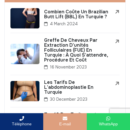
Combien Coûte Un Brazilian
Butt Lift (BBL) En Turquie ?
4 March 2024
Greffe De Cheveux Par
Extraction D'unités
Folliculaires (FUE) En
Turquie : À Quoi S'attendre,
Procédure Et Coût
16 November 2023
Les Tarifs De
L'abdominoplastie En
Turquie
30 December 2023
Top 10 Des Traitements
Esthétiques Non Invasifs À
Essayer
Téléphone
E-mail
WhatsApp