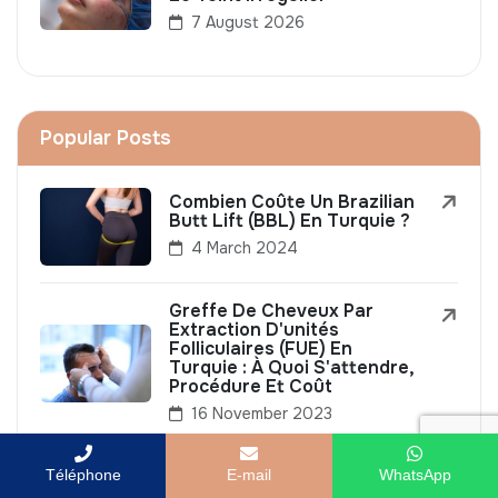
7 August 2026
Popular Posts
Combien Coûte Un Brazilian
Butt Lift (BBL) En Turquie ?
4 March 2024
Greffe De Cheveux Par
Extraction D'unités
Folliculaires (FUE) En
Turquie : À Quoi S'attendre,
Procédure Et Coût
16 November 2023
Les Tarifs De
Téléphone
E-mail
WhatsApp
L'abdominoplastie En