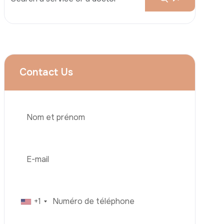
Services
Augmentation Mammaire
Rhinoplastie
Liposuccion
Brazilian Butt Lift (BBL)
Téléphone
Abdominoplastie
Greffe De Cheveux