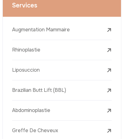
Le Lifting Des Bras (Brachioplastie)
Le Lifting Du Visage
La Réduction Mammaire
Traitements Dentaires
Botox
Le Remplissage Dermique
Détatouage Au Laser