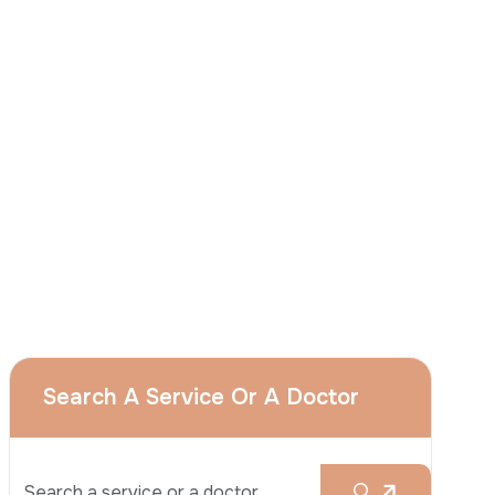
J'accepte
que le groupe Acıbadem utilise
mes données personnelles susmentionnées
aux fins décrites dans cet avis et je
comprends que je peux retirer mon à tout
moment en envoyant une demande à
l'adresse suivante apply@acibadem.com
Prenez Rendez-Vous