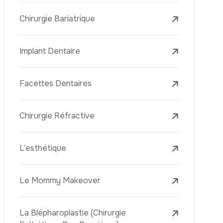
L’élimination Des Taches De Rousseur
Laser Treatments
Le PRP (Plasma Riche En Plaquettes)
La Mésothérapie
La Golden Needle (Microneedling Avec
Radiofréquence)
Le Youth Vaccine