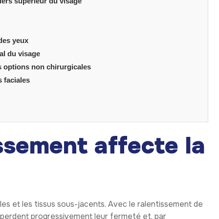
tiers supérieur du visage
 des yeux
al du visage
es options non chirurgicales
 faciales
issement affecte la
les et les tissus sous-jacents. Avec le ralentissement de
s perdent progressivement leur fermeté et, par