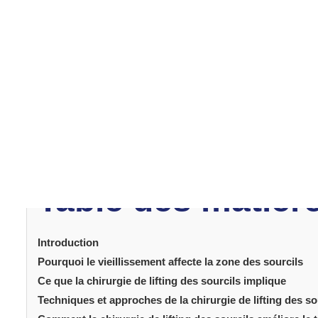
Introduction
Le tiers supérieur du visage joue un rôle significatif dans
changements au niveau des sourcils peuvent influencer 
le temps, les sourcils peuvent s’abaisser en raison du vie
conséquence, le visage peut paraître plus lourd ou m
des procédures permettant de retrouver une apparence p
sourcils
est l’une de ces options, offrant une améliorat
Table des matièr
Introduction
Pourquoi le vieillissement affecte la zone des sourcils
Ce que la chirurgie de lifting des sourcils implique
Techniques et approches de la chirurgie de lifting des so