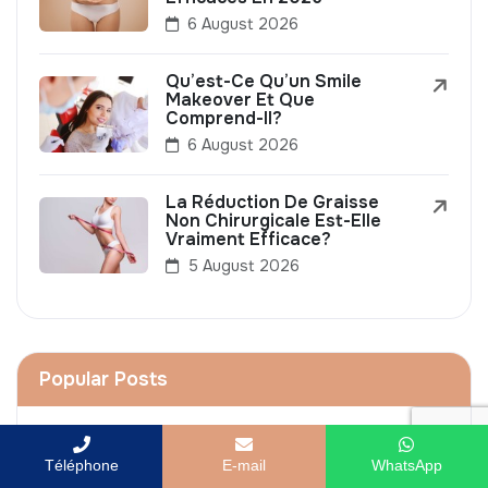
6 August 2026
Qu’est-Ce Qu’un Smile
Makeover Et Que
Comprend-Il?
6 August 2026
La Réduction De Graisse
Non Chirurgicale Est-Elle
Vraiment Efficace?
5 August 2026
Popular Posts
Combien Coûte Un Brazilian
Butt Lift (BBL) En Turquie ?
Téléphone
E-mail
WhatsApp
4 March 2024