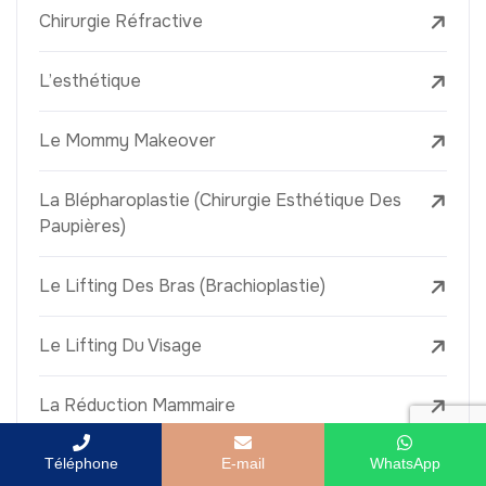
Chirurgie Réfractive
L’esthétique
Le Mommy Makeover
La Blépharoplastie (Chirurgie Esthétique Des
Paupières)
Le Lifting Des Bras (Brachioplastie)
Le Lifting Du Visage
La Réduction Mammaire
Traitements Dentaires
Téléphone
E-mail
WhatsApp