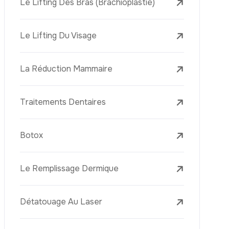
Laser Treatments
Le PRP (Plasma Riche En Plaquettes)
La Mésothérapie
La Golden Needle (Microneedling Avec
Radiofréquence)
Le Youth Vaccine
La Réjuvénation Cutanée