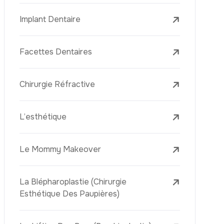
Le Lifting Du Visage
La Réduction Mammaire
Traitements Dentaires
Botox
Le Remplissage Dermique
Détatouage Au Laser
L’élimination Des Taches De Rousseur