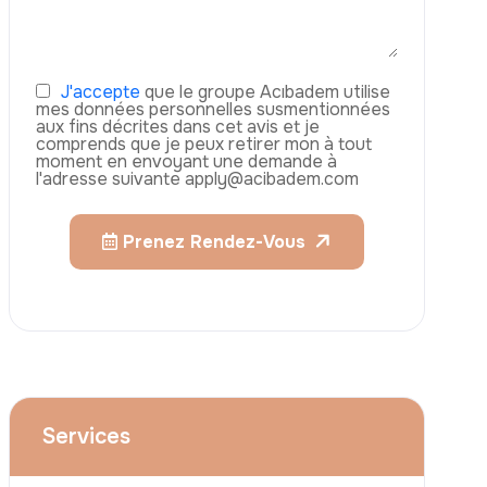
Augmentation Mammaire
Rhinoplastie
Liposuccion
Brazilian Butt Lift (BBL)
Abdominoplastie
Greffe De Cheveux
Téléphone
Chirurgie Bariatrique