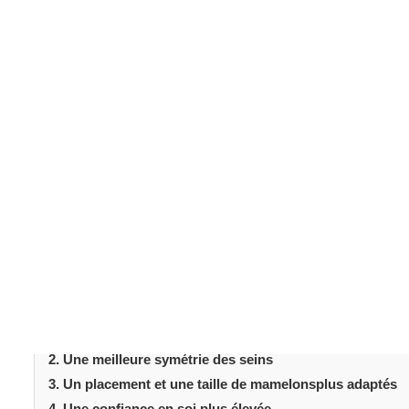
1. Une apparence
jeune
Des facteurs tels que le vieillissement, la grossesse, l'
une perte de forme des seins. Un
lifting mammaire
resta
resserrant le tissu mammaire. Cela crée un aspect plus t
Table des matièr
1. Une apparence mammaire plus jeune
2. Une meilleure symétrie des seins
3. Un placement et une taille de mamelonsplus adaptés
4. Une confiance en soi plus élevée