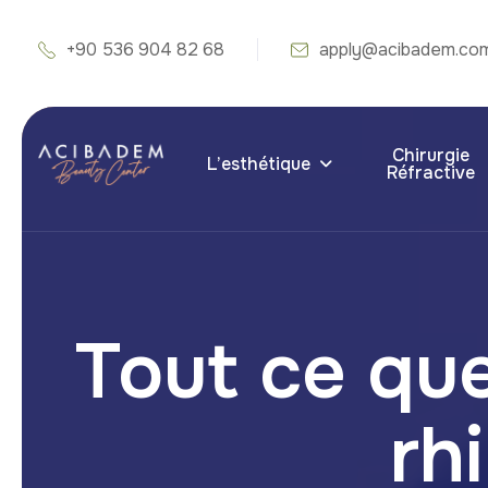
+90 536 904 82 68
apply@acibadem.co
Chirurgie
L’esthétique
Réfractive
Tout ce que
rh