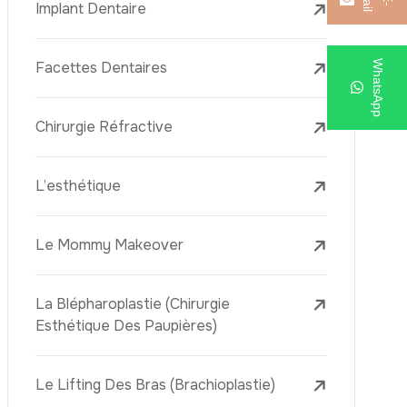
m
l
E
-
a
i
Implant Dentaire
WhatsApp
Facettes Dentaires
Chirurgie Réfractive
L’esthétique
Le Mommy Makeover
La Blépharoplastie (Chirurgie
Esthétique Des Paupières)
Le Lifting Des Bras (Brachioplastie)