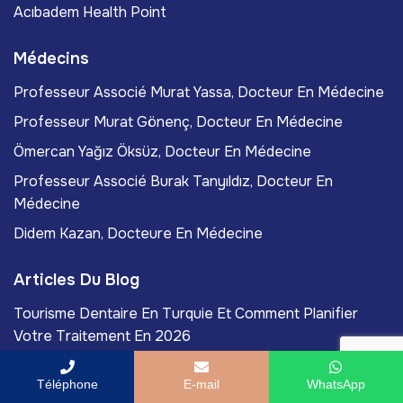
Acıbadem Health Point
Médecins
Professeur Associé Murat Yassa, Docteur En Médecine
Professeur Murat Gönenç, Docteur En Médecine
Ömercan Yağız Öksüz, Docteur En Médecine
Professeur Associé Burak Tanyıldız, Docteur En
Médecine
Didem Kazan, Docteure En Médecine
Articles Du Blog
Tourisme Dentaire En Turquie Et Comment Planifier
Votre Traitement En 2026
Le Tourisme Médical En Turquie Et Pourquoi Les
Téléphone
E-mail
WhatsApp
Patients Choisissent Istanbul En 2026!