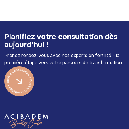
P
l
a
n
i
f
i
e
z
v
o
t
r
e
c
o
n
s
u
l
t
a
t
i
o
n
d
è
s
a
u
j
o
u
r
d
’
h
u
i
!
Prenez rendez-vous avec nos experts en fertilité – la
première étape vers votre parcours de transformation.