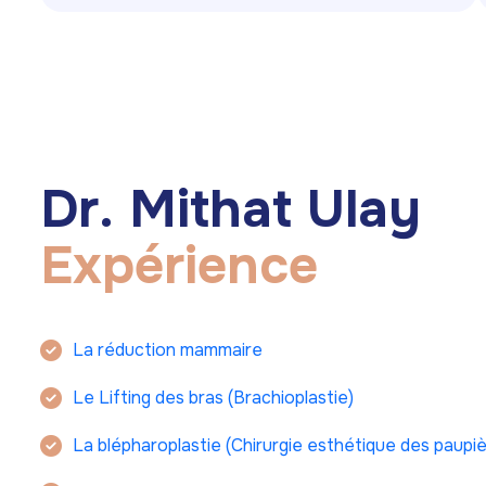
D
r
.
M
i
t
h
a
t
U
l
a
y
E
x
p
é
r
i
e
n
c
e
La réduction mammaire
Le Lifting des bras (Brachioplastie)
La blépharoplastie (Chirurgie esthétique des paupi