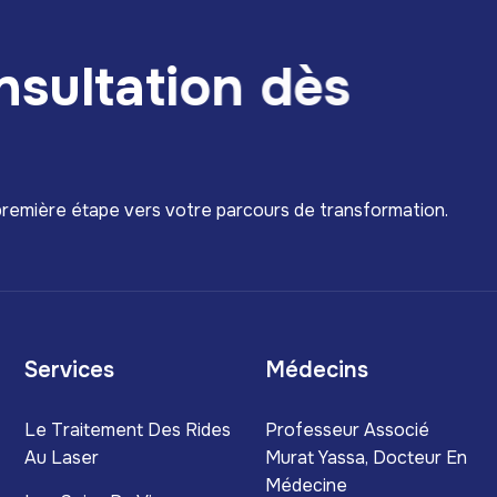
n
s
u
l
t
a
t
i
o
n
d
è
s
 première étape vers votre parcours de transformation.
Services
Médecins
Le Traitement Des Rides
Professeur Associé
Au Laser
Murat Yassa, Docteur En
Médecine