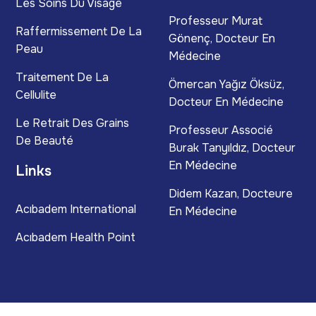
Les Soins Du Visage
Professeur Murat
Raffermissement De La
Gönenç, Docteur En
Peau
Médecine
Traitement De La
Ömercan Yağız Öksüz,
Cellulite
Docteur En Médecine
Le Retrait Des Grains
Professeur Associé
De Beauté
Burak Tanyıldız, Docteur
En Médecine
Links
Didem Kazan, Docteure
Acıbadem International
En Médecine
Acıbadem Health Point