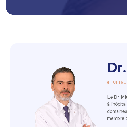
D
r
.
CHIRU
Le
Dr Mi
à l'hôpit
domaines 
membre du