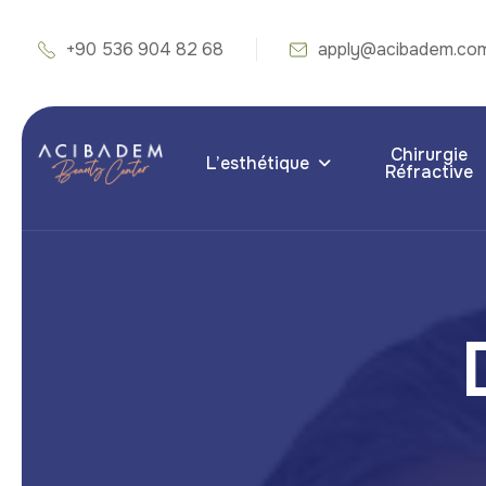
+90 536 904 82 68
apply@acibadem.co
Chirurgie
L’esthétique
Réfractive