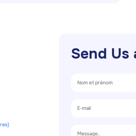
S
e
n
d
U
s
ères)