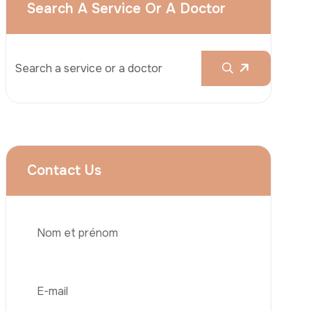
Services
Augmentation Mammaire
Rhinoplastie
Liposuccion
Brazilian Butt Lift (BBL)
Téléphone
Abdominoplastie
Greffe De Cheveux