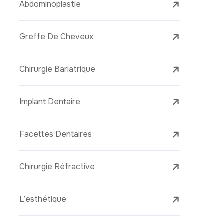
L’élimination Des Taches De Rousseur
Laser Treatments
Le PRP (Plasma Riche En Plaquettes)
La Mésothérapie
La Golden Needle (Microneedling Avec
Radiofréquence)
Le Youth Vaccine