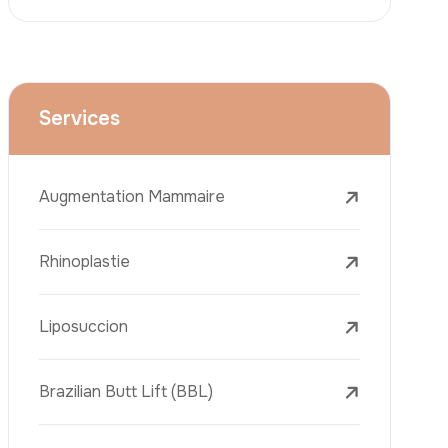
Le Lifting Des Bras (Brachioplastie)
Le Lifting Du Visage
La Réduction Mammaire
Traitements Dentaires
Botox
Le Remplissage Dermique
Détatouage Au Laser