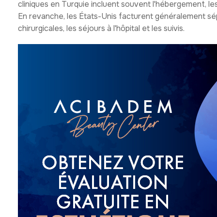
cliniques en Turquie incluent souvent l'hébergement, les
En revanche, les États-Unis facturent généralement sép
chirurgicales, les séjours à l'hôpital et les suivis.