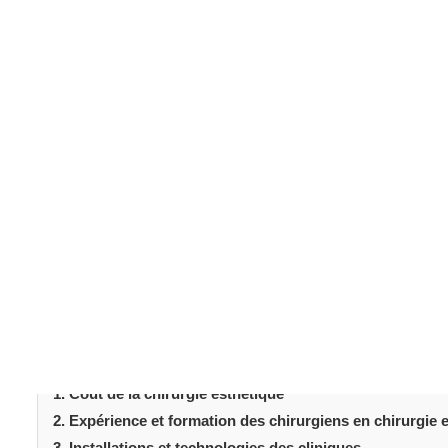
Introduction
La
chirurgie esthétique
est une tendance mondiale en p
pour des interventions chaque année. La Turquie et les
traitements esthétiques
. Cependant, elles diffèrent de
chir
article explore les principales différences entre la
coût et de l'expertise des chirurgiens aux soins postop
examinerons ce qui distingue chaque pays. Comprendre 
éclairée pour votre parcours
esthétique
.
Table des matièr
Introduction
1. Coût de la chirurgie esthétique
2. Expérience et formation des chirurgiens en chirurgie 
3. Installations et technologies des cliniques