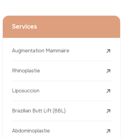
Le Lifting Des Bras (Brachioplastie)
Le Lifting Du Visage
La Réduction Mammaire
Traitements Dentaires
Botox
Le Remplissage Dermique
Détatouage Au Laser