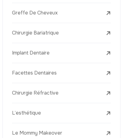
L’élimination Des Taches De Rousseur
Laser Treatments
Le PRP (Plasma Riche En Plaquettes)
La Mésothérapie
La Golden Needle (Microneedling Avec
Radiofréquence)
Le Youth Vaccine