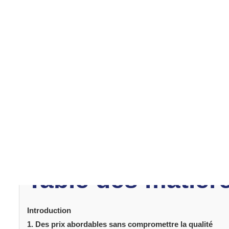
Introduction
L’abdominoplastie
, ou « Tummy Tuck » est une chirurgie
et plus ferme. Elle permet de retirer l'excès de peau et
abdom
plus en plus de patients choisissent de subir une
avantages. La Turquie est devenue une destination de p
normes élevées, des chirurgiens qualifiés et des prix com
année. Si vous envisagez cette procédure transformati
destination privilégié peut vous guider dans votre décis
Voici cinq raisons pour lesquelles des patients du mond
Table des matièr
Introduction
1. Des prix abordables sans compromettre la qualité