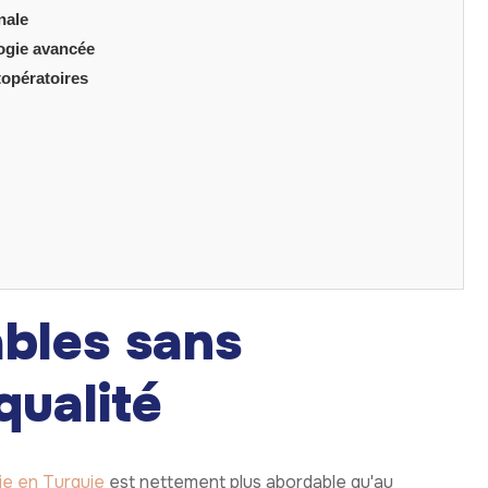
nale
logie avancée
topératoires
ables sans
qualité
ie en Turquie
est nettement plus abordable qu'au