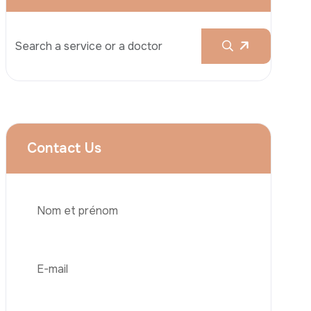
Services
Augmentation Mammaire
Rhinoplastie
Liposuccion
Brazilian Butt Lift (BBL)
Téléphone
Abdominoplastie
Greffe De Cheveux