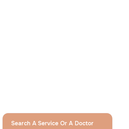
J'accepte
que le groupe Acıbadem utilise
mes données personnelles susmentionnées
aux fins décrites dans cet avis et je
comprends que je peux retirer mon à tout
moment en envoyant une demande à
l'adresse suivante apply@acibadem.com
Prenez Rendez-Vous