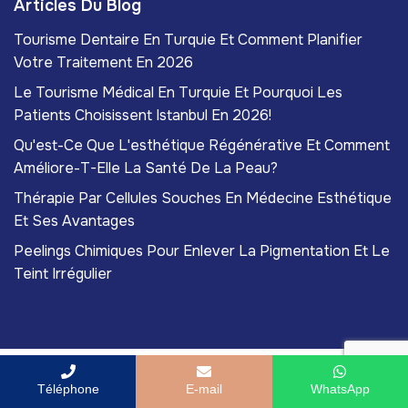
Articles Du Blog
Tourisme Dentaire En Turquie Et Comment Planifier
Votre Traitement En 2026
Le Tourisme Médical En Turquie Et Pourquoi Les
Patients Choisissent Istanbul En 2026!
Qu'est-Ce Que L'esthétique Régénérative Et Comment
Améliore-T-Elle La Santé De La Peau?
Thérapie Par Cellules Souches En Médecine Esthétique
Et Ses Avantages
Peelings Chimiques Pour Enlever La Pigmentation Et Le
Teint Irrégulier
Copyright
2026
ACIBADEM Beauty Center
. Tous
Téléphone
E-mail
WhatsApp
droits réservés.