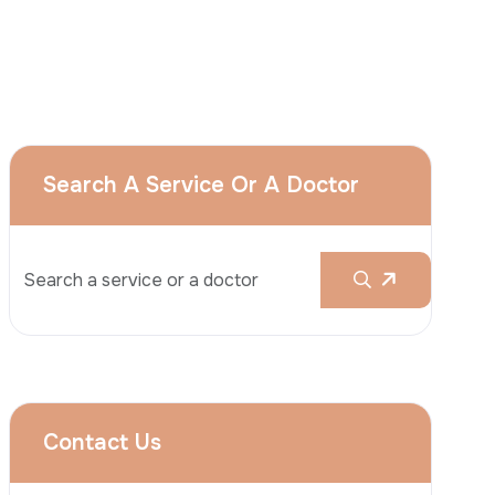
L’esthétique
Le Mommy Makeover
La Blépharoplastie (Chirurgie
Esthétique Des Paupières)
Le Lifting Des Bras (Brachioplastie)
Le Lifting Du Visage
Téléphone
La Réduction Mammaire
Traitements Dentaires