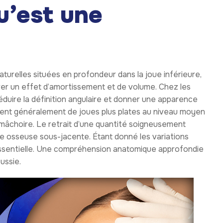
es visant à améliorer la définition plutôt qu’à suivre
le. Des joues pleines peuvent sembler en décalage avec
ge professionnelle. L’augmentation de l’exposition via les
tion portée à la structure du visage. De nombreux hommes
e des injections répétées. Cette intervention offre un
e conservatrice et réalisée correctement. Les motivations
soi plutôt que sur l’imitation. Ces facteurs expliquent
chez l’homme.
bichectomie
ales des hommes
nt l’accent sur la largeur de la mâchoire, des pommettes