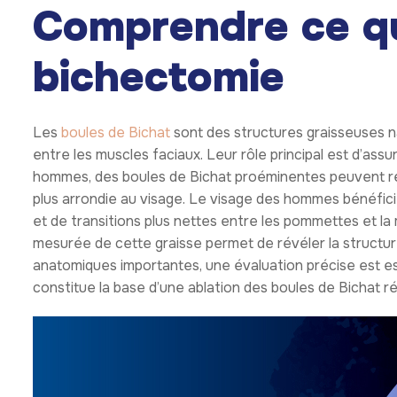
une bichectomie?
Les hommes recherchent souvent des interventions facial
des tendances ou provoquer une transformation radica
une silhouette athlétique, des traits matures ou une ima
appels vidéo et les réseaux sociaux a renforcé l’atten
privilégient également des solutions durables plutôt qu
affinement durable lorsqu’elle est planifiée de manièr
reposent généralement sur l’équilibre et la confiance en 
l’intérêt croissant pour l’ablation des boules de Bichat 
See also
Tout ce que vous devez savoir sur la 
Proportions faci
Les proportions faciales masculines mettent généraleme