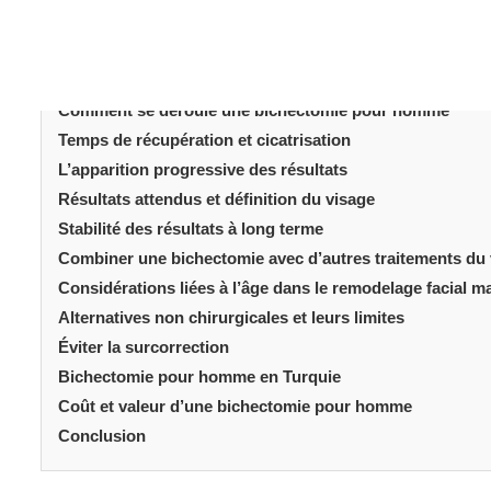
See also
Jenna Ortega a-t-elle eu recours à un
facial?
Pourquoi les hom