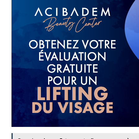
définies et des lignes angulaires marquées. Un excès d
caractéristiques et créer une impression de douceur plu
le volume des joues inférieures tout en préservant le s
creux excessifs tout en maintenant l’intégrité du visag
osseuse, la largeur du visage et la répartition des tiss
de la planification et d’une
bichectomie
.
DEMANDER U
En quoi diffère u
pour homme?
bichectomie pour homme
La
est réalisée par de pet
d’éviter toute cicatrice visible. Une portion contrôlée d
extraite est volontairement limitée afin d’éviter toute 