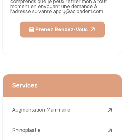
La Golden Needle (Microneedling Avec
Radiofréquence)
Le Youth Vaccine
La Réjuvénation Cutanée
Les Traitements De La Peau
Le Retrait Des Grains De Beauté
Traitement De La Cellulite