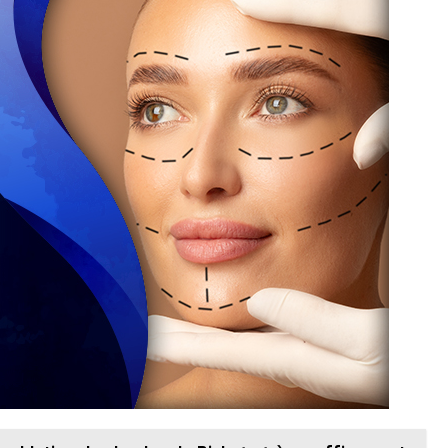
e volume au niveau des joues peut perturber ces
tôt que de force. L’objectif du traitement est de réduire
outien des zones supérieures, cela permet d’éviter les
e. Les chirurgiens analysent soigneusement la structure
us mous. L’harmonie plutôt que l’exagération est au cœur
N RAPPEL
ne bichectomie
ites incisions à l’intérieur de la bouche, ce qui permet
e la boule de Bichat est délicatement retirée. La quantité
correction excessive. L’objectif est un affinement des