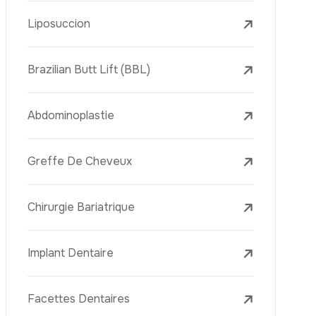
Raffermissement De La Peau
Les Soins Du Visage
Le Traitement Des Rides Au Laser
Recent News
Tourisme Dentaire En
Turquie Et Comment
Planifier Votre
Traitement En 2026
7 August 2026