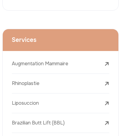
Le Lifting Du Visage
La Réduction Mammaire
Traitements Dentaires
Botox
Le Remplissage Dermique
Détatouage Au Laser
L’élimination Des Taches De Rousseur