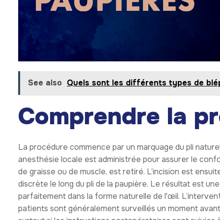
See also
Quels sont les différents types de blé
Comprendre la p
La procédure commence par un marquage du pli naturel de
anesthésie locale est administrée pour assurer le confor
de graisse ou de muscle, est retiré. L’incision est ensui
discrète le long du pli de la paupière. Le résultat est un
parfaitement dans la forme naturelle de l'œil. L’interven
patients sont généralement surveillés un moment avant 