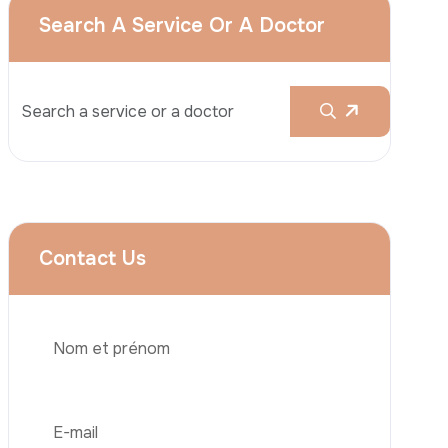
Augmentation Mammaire
Rhinoplastie
Liposuccion
Brazilian Butt Lift (BBL)
Abdominoplastie
Greffe De Cheveux
Téléphone
Chirurgie Bariatrique