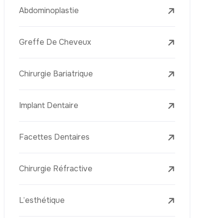
Laser Treatments
Le PRP (Plasma Riche En Plaquettes)
La Mésothérapie
La Golden Needle (Microneedling Avec
Radiofréquence)
Le Youth Vaccine
La Réjuvénation Cutanée