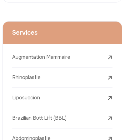
Le Lifting Du Visage
La Réduction Mammaire
Traitements Dentaires
Botox
Le Remplissage Dermique
Détatouage Au Laser
L’élimination Des Taches De Rousseur