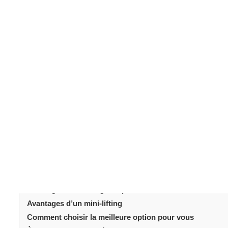
mini-lifting
Choisir entre un lifting et un
peut parfois 
populaires pour atténuer les signes du vieillissement, 
envisagez une chirurgie esthétique du visage, bien comp
choix. Dans ce guide, nous vous expliquons ce qui distingue
chaque procédure est adaptée et comment prendre vot
d’aborder l’intervention avec confiance et sérénité.
Table des matièr
Introduction
C’est quoi un lifting du visage?
Qu’est-ce qu’un mini-lifting?
Principales différences entre un lifting et un mini-lifting
Avantages d’un lifting complet
Avantages d’un mini-lifting
Comment choisir la meilleure option pour vous