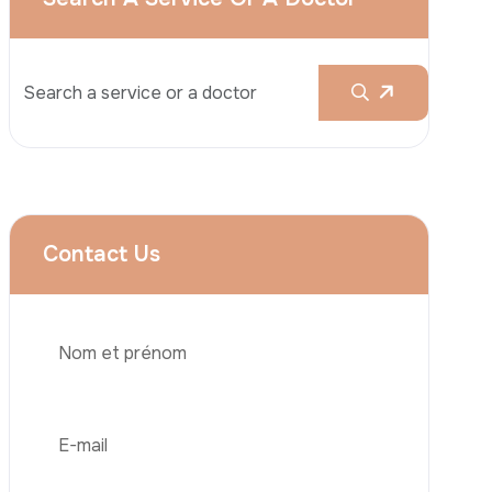
Augmentation Mammaire
Rhinoplastie
Liposuccion
Brazilian Butt Lift (BBL)
Abdominoplastie
Greffe De Cheveux
Téléphone
Chirurgie Bariatrique