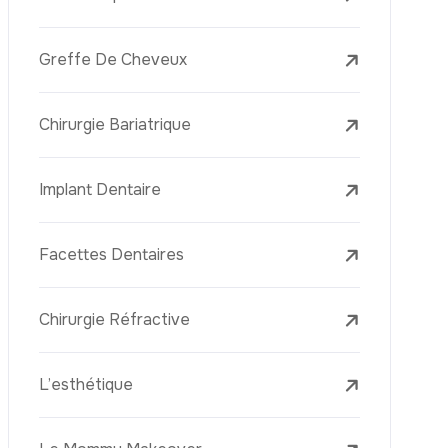
Laser Treatments
Le PRP (Plasma Riche En Plaquettes)
La Mésothérapie
La Golden Needle (Microneedling Avec
Radiofréquence)
Le Youth Vaccine
La Réjuvénation Cutanée