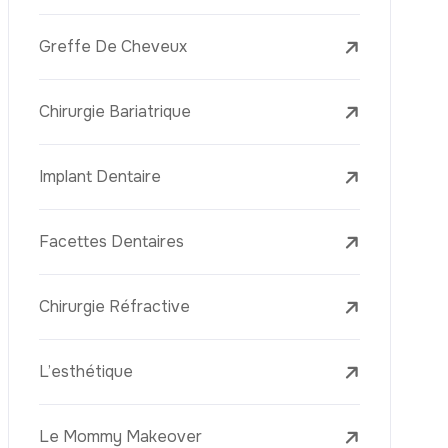
Laser Treatments
Le PRP (Plasma Riche En Plaquettes)
La Mésothérapie
La Golden Needle (Microneedling Avec
Radiofréquence)
Le Youth Vaccine
La Réjuvénation Cutanée