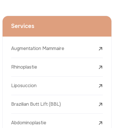
Le Lifting Du Visage
La Réduction Mammaire
Traitements Dentaires
Botox
Le Remplissage Dermique
Détatouage Au Laser
L’élimination Des Taches De Rousseur