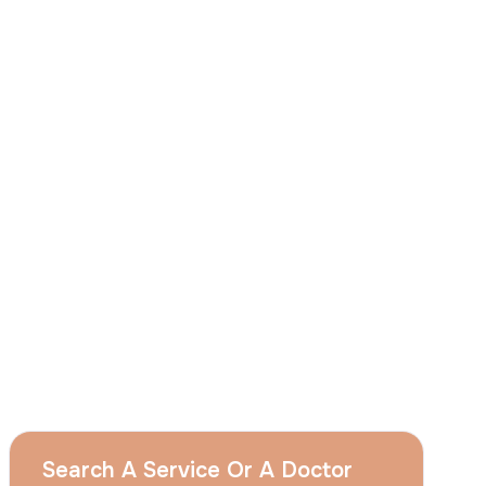
J'accepte
que le groupe Acıbadem utilise
mes données personnelles susmentionnées
aux fins décrites dans cet avis et je
comprends que je peux retirer mon à tout
moment en envoyant une demande à
l'adresse suivante apply@acibadem.com
Prenez Rendez-Vous
Services