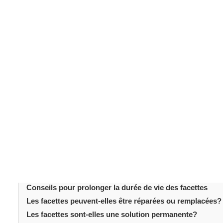
facettes dentaires en porcelaine
Les
font partie 
moderne. Elles offrent un moyen durable d’embellir votr
des éclats ou des espaces entre les dents, les facette
temps peut-on réellement les conserver?
Table des matièr
Introduction
C’est quoi les facettes dentaires en porcelaine?
Durée de vie moyenne des facettes dentaires en porcela
Facteurs influençant la longévité des facettes
Pourquoi choisir la porcelaine plutôt que d’autres types 
Le rôle d’une bonne hygiène bucco-dentaire et des trait
Conseils pour prolonger la durée de vie des facettes
Les facettes peuvent-elles être réparées ou remplacées?
Les facettes sont-elles une solution permanente?