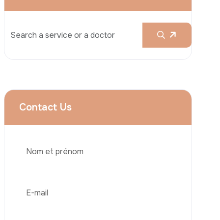
Augmentation Mammaire
Rhinoplastie
Liposuccion
Brazilian Butt Lift (BBL)
Abdominoplastie
Greffe De Cheveux
Téléphone
Chirurgie Bariatrique