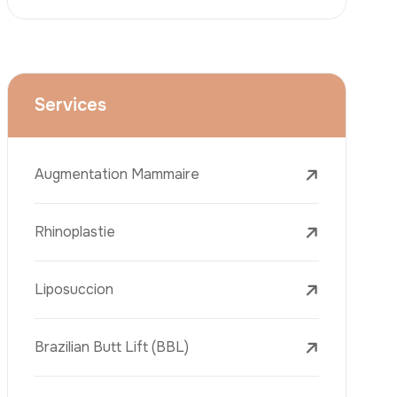
Le Lifting Du Visage
La Réduction Mammaire
Traitements Dentaires
Botox
Le Remplissage Dermique
Détatouage Au Laser
L’élimination Des Taches De Rousseur