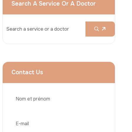
Augmentation Mammaire
Rhinoplastie
Liposuccion
Brazilian Butt Lift (BBL)
Abdominoplastie
Greffe De Cheveux
Téléphone
Chirurgie Bariatrique