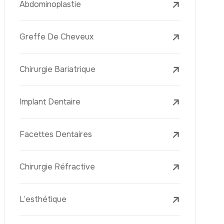
Laser Treatments
Le PRP (Plasma Riche En Plaquettes)
La Mésothérapie
La Golden Needle (Microneedling Avec
Radiofréquence)
Le Youth Vaccine
La Réjuvénation Cutanée