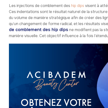
Les injections de comblement des
hip dips
visent à atté
Ces indentations sont le résultat naturel de la structure 
du volume de manière stratégique afin de créer des ligne
qu’un changement de forme radical, et les résultats vise
de comblement des hip dips
ne modifient pas la st
manière visuelle. Cet objectif influence à la fois l’éten