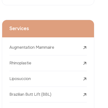
Le Lifting Du Visage
La Réduction Mammaire
Traitements Dentaires
Botox
Le Remplissage Dermique
Détatouage Au Laser
L’élimination Des Taches De Rousseur