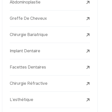
Laser Treatments
Le PRP (Plasma Riche En Plaquettes)
La Mésothérapie
La Golden Needle (Microneedling Avec
Radiofréquence)
Le Youth Vaccine
La Réjuvénation Cutanée