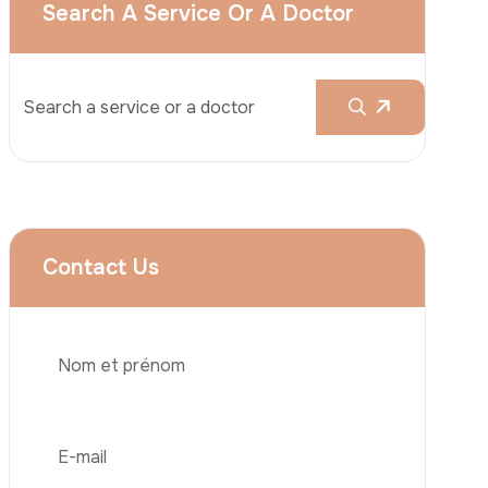
Augmentation Mammaire
Rhinoplastie
Liposuccion
Brazilian Butt Lift (BBL)
Abdominoplastie
Greffe De Cheveux
Téléphone
Chirurgie Bariatrique